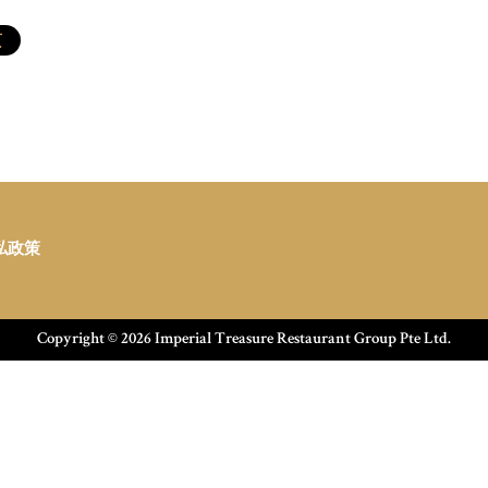
页
私政策
Copyright ©
2026 Imperial Treasure Restaurant Group Pte Ltd.